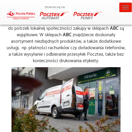
Tog
Sieć sklepów ABC
nav
Dzięki doskonałym cenom oraz produktom, dopasowanym
do potrzeb lokalnej społeczności zakupy w sklepach
ABC
są
wyjątkowe. W sklepach
ABC
znajdziecie doskonały
asortyment niezbędnych produktów, a także dodatkowe
usługi, np. płatności rachunków czy doładowania telefonów,
a także wysyłanie i odbieranie przesyłek Pocztex, także bez
konieczności drukowania etykiety.